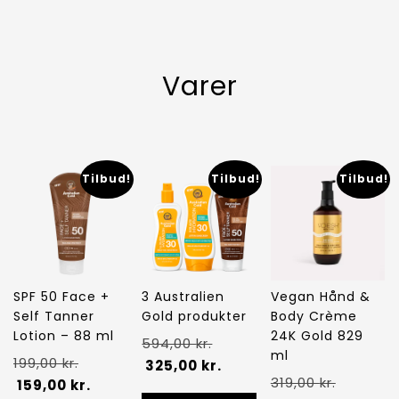
Varer
Tilbud!
Tilbud!
Tilbud!
SPF 50 Face +
3 Australien
Vegan Hånd &
Self Tanner
Gold produkter
Body Crème
Lotion – 88 ml
24K Gold 829
Den
594,00
kr.
ml
Den
199,00
kr.
oprindelige
Den
325,00
kr.
Den
319,00
kr.
oprindelige
Den
159,00
kr.
pris
aktuelle